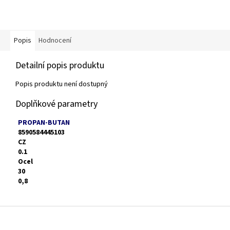
Popis
Hodnocení
Detailní popis produktu
Popis produktu není dostupný
Doplňkové parametry
PROPAN-BUTAN
8590584445103
CZ
0.1
Ocel
30
0,8
Z
á