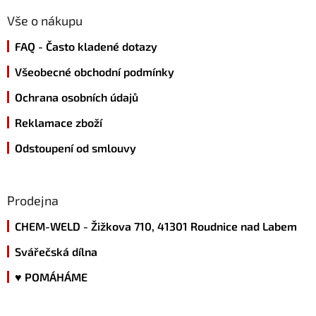
p
a
Vše o nákupu
t
FAQ - Často kladené dotazy
í
Všeobecné obchodní podmínky
Ochrana osobních údajů
Reklamace zboží
Odstoupení od smlouvy
Prodejna
CHEM-WELD - Žižkova 710, 41301 Roudnice nad Labem
Svářečská dílna
♥ POMÁHÁME