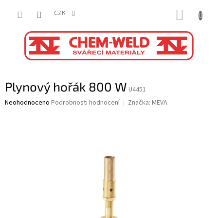
Přejít
NÁKUP
na
CZK
obsah
KOŠÍK
Plynový hořák 800 W
U4451
Průměrné
Neohodnoceno
Podrobnosti hodnocení
Značka:
MEVA
hodnocení
produktu
je
0,0
z
5
hvězdiček.