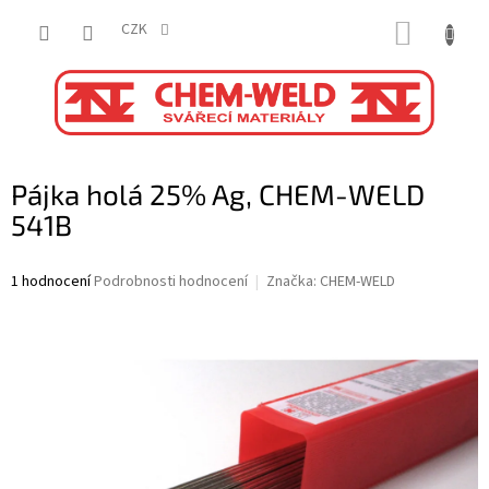
Přejít
NÁKUP
na
CZK
obsah
KOŠÍK
Pájka holá 25% Ag, CHEM-WELD
541B
Průměrné
1 hodnocení
Podrobnosti hodnocení
Značka:
CHEM-WELD
hodnocení
produktu
je
5,0
z
5
hvězdiček.