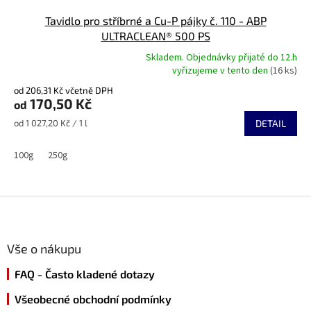
Tavidlo pro stříbrné a Cu-P pájky č. 110 - ABP
ULTRACLEAN® 500 PS
Skladem. Objednávky přijaté do 12.h
Průměrné
vyřizujeme v tento den
(16 ks)
hodnocení
od 206,31 Kč včetně DPH
produktu
170,50 Kč
od
je
5,0
Měrná
od 1 027,20 Kč / 1 l
DETAIL
z
cena:
5
100g
250g
hvězdiček.
Z
á
p
a
Vše o nákupu
t
FAQ - Často kladené dotazy
í
Všeobecné obchodní podmínky