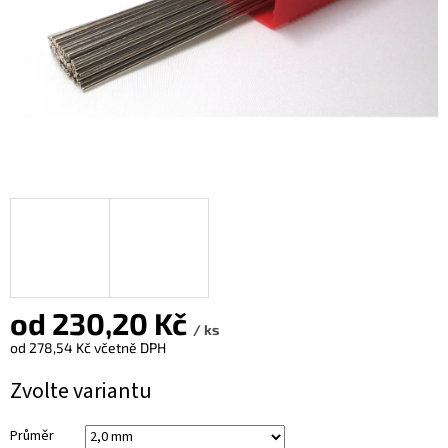
od
230,20 Kč
/ ks
od
278,54 Kč
včetně DPH
Měrná
Zvolte variantu
cena:
Průměr