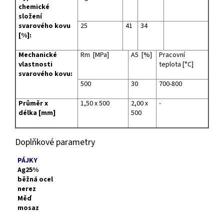
chemické
složení
svarového kovu
25
41
34
[%]:
Mechanické
Rm [MPa]
A5 [%]
Pracovní
vlastnosti
teplota [°C]
svarového kovu:
500
30
700-800
Průměr x
1,50 x 500
2,00 x
-
délka [mm]
500
Doplňkové parametry
PÁJKY
Ag25%
běžná ocel
nerez
Měď
mosaz