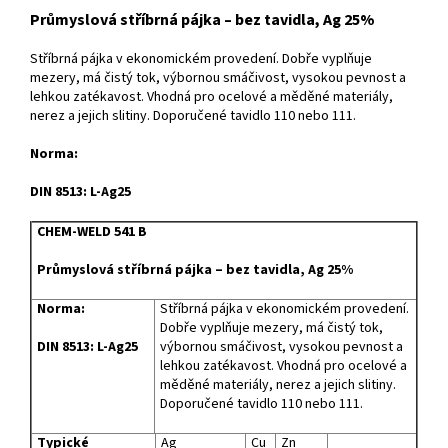
Průmyslová stříbrná pájka – bez tavidla, Ag 25%
Stříbrná pájka v ekonomickém provedení. Dobře vyplňuje
mezery, má čistý tok, výbornou smáčivost, vysokou pevnost a
lehkou zatékavost. Vhodná pro ocelové a měděné materiály,
nerez a jejich slitiny. Doporučené tavidlo 110 nebo 111.
Norma:
DIN 8513: L-Ag25
CHEM-WELD 541 B
Průmyslová stříbrná pájka – bez tavidla, Ag 25%
Norma:
Stříbrná pájka v ekonomickém provedení.
Dobře vyplňuje mezery, má čistý tok,
DIN 8513: L-Ag25
výbornou smáčivost, vysokou pevnost a
lehkou zatékavost. Vhodná pro ocelové a
měděné materiály, nerez a jejich slitiny.
Doporučené tavidlo 110 nebo 111.
Typické
Ag
Cu
Zn