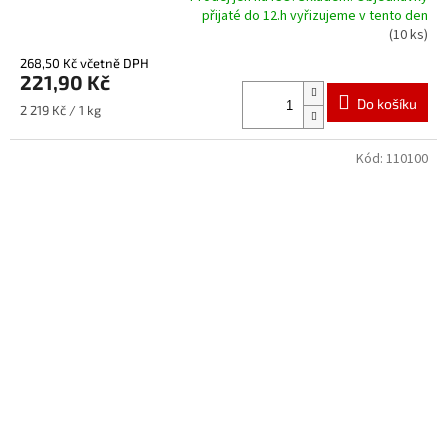
přijaté do 12.h vyřizujeme v tento den
Průměrné
(10 ks)
hodnocení
produktu
268,50 Kč včetně DPH
je
221,90 Kč
5,0
Do košíku
Měrná
2 219 Kč / 1 kg
z
cena:
5
hvězdiček.
Kód:
110100