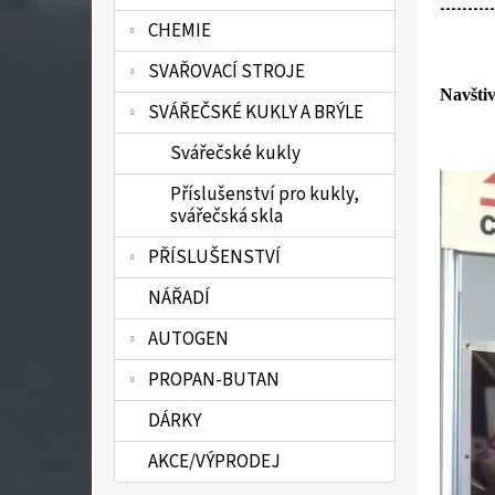
----------
n
CHEMIE
e
l
SVAŘOVACÍ STROJE
Navštiv
SVÁŘEČSKÉ KUKLY A BRÝLE
Svářečské kukly
Příslušenství pro kukly,
svářečská skla
PŘÍSLUŠENSTVÍ
NÁŘADÍ
AUTOGEN
PROPAN-BUTAN
DÁRKY
AKCE/VÝPRODEJ