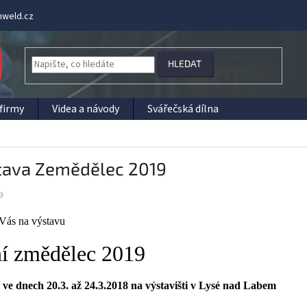
weld.cz
HLEDAT
firmy
Videa a návody
Svářečská dílna
tava Zemědělec 2019
9
Vás na výstavu
ní změdělec 2019
ve dnech 20.3. až 24.3.2018 na výstavišti v Lysé nad Labem