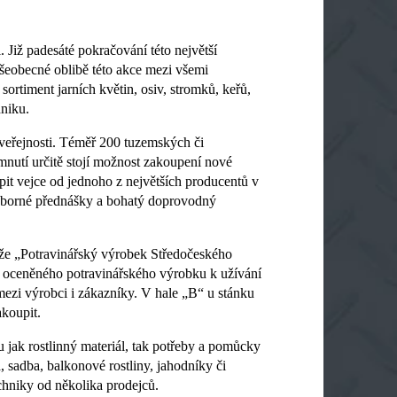
 Již padesáté pokračování této největší
šeobecné oblibě této akce mezi všemi
sortiment jarních květin, osiv, stromků, keřů,
niku.
veřejnosti. Téměř 200 tuzemských či
mnutí určitě stojí možnost zakoupení nové
it vejce od jednoho z největších producentů v
odborné přednášky a bohatý doprovodný
že „Potravinářský výrobek Středočeského
bce oceněného potravinářského výrobku k užívání
mezi výrobci i zákazníky. V hale „B“ u stánku
akoupit.
 jak rostlinný materiál, tak potřeby a pomůcky
, sadba, balkonové rostliny, jahodníky či
echniky od několika prodejců.