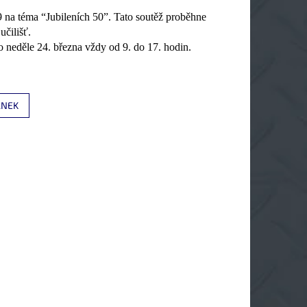
a téma “Jubileních 50”. Tato soutěž proběhne
učilišť.
o neděle 24. března vždy od 9. do 17. hodin.
ÁNEK