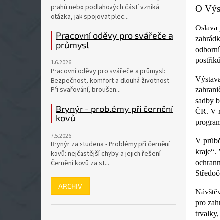
prahů nebo podlahových částí vzniká
O Výs
otázka, jak spojovat plec...
Oslava 
Pracovní oděvy pro svářeče a
zahrádk
průmysl
odborník
postřik
1.6.2026
Pracovní oděvy pro svářeče a průmysl:
Výstava
Bezpečnost, komfort a dlouhá životnost
Při svařování, broušen...
zahrani
sadby b
Brynýr - problémy při černění
ČR. V r
kovů
program
7.5.2026
V průbě
Brynýr za studena - Problémy při černění
kraje“.
kovů: nejčastější chyby a jejich řešení
ochrann
Černění kovů za st...
Středoč
ARCHIV
Návštěv
pro zah
trvalky