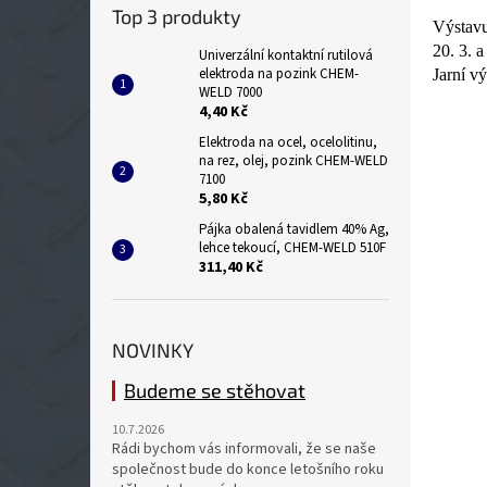
Top 3 produkty
Výstavu
20. 3. 
Univerzální kontaktní rutilová
elektroda na pozink CHEM-
Jarní v
WELD 7000
4,40 Kč
Elektroda na ocel, ocelolitinu,
na rez, olej, pozink CHEM-WELD
7100
5,80 Kč
Pájka obalená tavidlem 40% Ag,
lehce tekoucí, CHEM-WELD 510F
311,40 Kč
NOVINKY
Budeme se stěhovat
10.7.2026
Rádi bychom vás informovali, že se naše
společnost bude do konce letošního roku