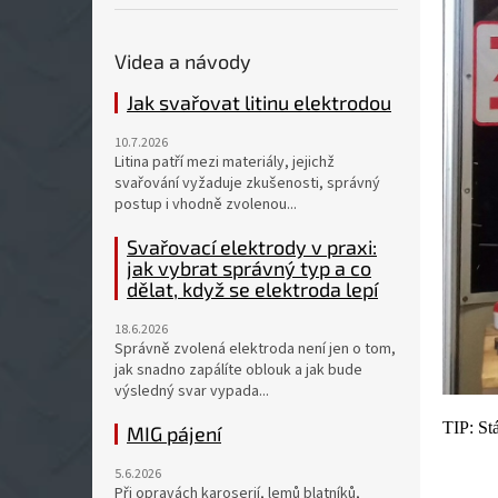
Videa a návody
Jak svařovat litinu elektrodou
10.7.2026
Litina patří mezi materiály, jejichž
svařování vyžaduje zkušenosti, správný
postup i vhodně zvolenou...
Svařovací elektrody v praxi:
jak vybrat správný typ a co
dělat, když se elektroda lepí
18.6.2026
Správně zvolená elektroda není jen o tom,
jak snadno zapálíte oblouk a jak bude
výsledný svar vypada...
TIP: St
MIG pájení
5.6.2026
Při opravách karoserií, lemů blatníků,