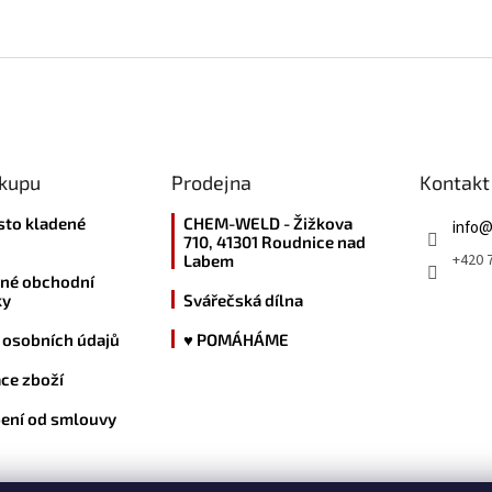
ákupu
Prodejna
Kontakt
sto kladené
CHEM-WELD - Žižkova
info
710, 41301 Roudnice nad
+420 7
Labem
né obchodní
ky
Svářečská dílna
 osobních údajů
♥ POMÁHÁME
ce zboží
ení od smlouvy