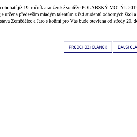
 obohatí již 19. ročník aranžerské soutěže POLABSKÝ MOTÝL 2019 n
a je určena především mladým talentům z řad studentů odborných škol a 
ýstava Zemědělec a Jaro s koňmi pro Vás bude otevřena od středy 20. d
PŘEDCHOZÍ ČLÁNEK
DALŠÍ ČL