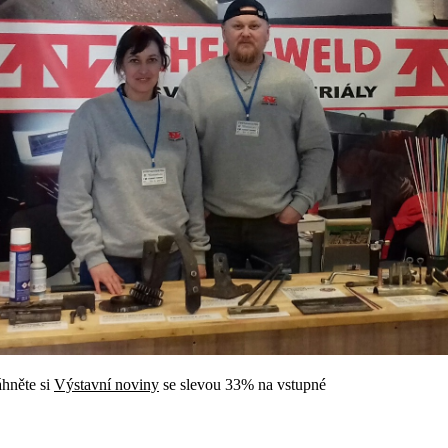
áhněte si
Výstavní noviny
se slevou 33% na vstupné