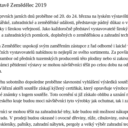
tavě Zemědělec 2019
prvních jarních dnů proběhne od 20. do 24. března na lyském výstavišti.
ářské, zahradnické a zemědělské události, představuje pádný důkaz o v
y i širokou veřejností. Jako každoročně představí vystavovatelé široký 
ů a zahradnických pomůcek, doplněných o zemědělskou a zahradní tech
 Zemědělec uspokojí svým zaměřením zástupce z řad odborné i laické 
čních vystavovatelů nabídnou to nejlepší ze svého sortimentu. Za povši
rambor od předních tuzemských producentů této plodiny nebo si zakoup
ámci pětidenní výstavy se mohou návštěvníci těšit po celou dobu na 
.
hu sobotního dopoledne proběhne slavnostní vyhlášení výsledků soutě
 Vítězní aktéři soutěže získají kýžený certifikát, který opravňuje výro
é známky s logem soutěže. Toto ocenění si již získalo oblibu a uznání 
eského kraje budou moci návštěvníci tyto výrobky jak ochutnat, tak i z
níci se mohou těšit na zahradnické trhy, kde budou mít možnost nákupu
radu. V prodeji budou okrasné i ovocné dřeviny, růže, cibuloviny, osiva
, skleníky, pařníky, zahradní nábytek, pergoly a velký výběr zahradní t