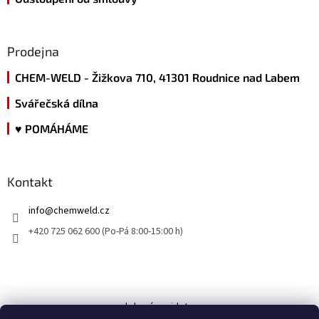
Prodejna
CHEM-WELD - Žižkova 710, 41301 Roudnice nad Labem
Svářečská dílna
♥ POMÁHÁME
Kontakt
info
@
chemweld.cz
+420 725 062 600 (Po-Pá 8:00-15:00 h)
kde nás najdete