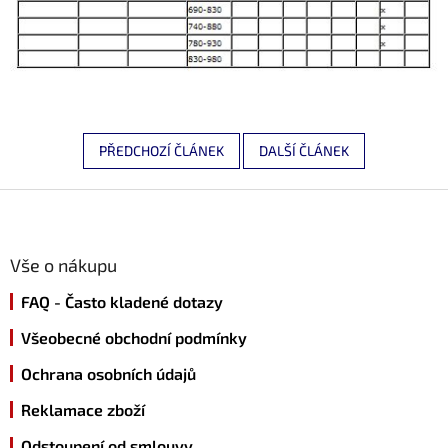
PŘEDCHOZÍ ČLÁNEK
DALŠÍ ČLÁNEK
Z
á
p
a
Vše o nákupu
t
FAQ - Často kladené dotazy
í
Všeobecné obchodní podmínky
Ochrana osobních údajů
Reklamace zboží
Odstoupení od smlouvy