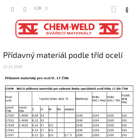
Přejít
NÁKUP
na
CZK
obsah
KOŠÍK
Přídavný materiál podle tříd ocelí
23.11.2016