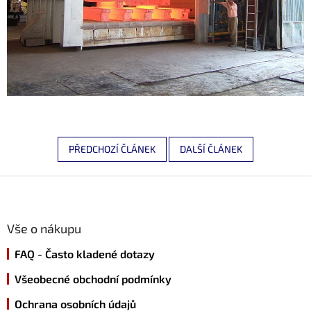
PŘEDCHOZÍ ČLÁNEK
DALŠÍ ČLÁNEK
Z
á
p
a
Vše o nákupu
t
FAQ - Často kladené dotazy
í
Všeobecné obchodní podmínky
Ochrana osobních údajů