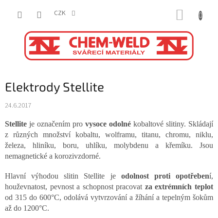
Přejít
NÁKUP
na
CZK
obsah
KOŠÍK
Elektrody Stellite
24.6.2017
Stellite
je označením pro
vysoce odolné
kobaltové slitiny. Skládají
z různých množství kobaltu, wolframu, titanu, chromu, niklu,
železa, hliníku, boru, uhlíku, molybdenu a křemíku. Jsou
nemagnetické a korozivzdorné.
Hlavní výhodou slitin Stellite je
odolnost proti opotřeben
í,
houževnatost, pevnost a schopnost pracovat
za extrémních teplot
od 315 do 600°C, odolává vytvrzování a žíhání a tepelným šokům
až do 1200°C.