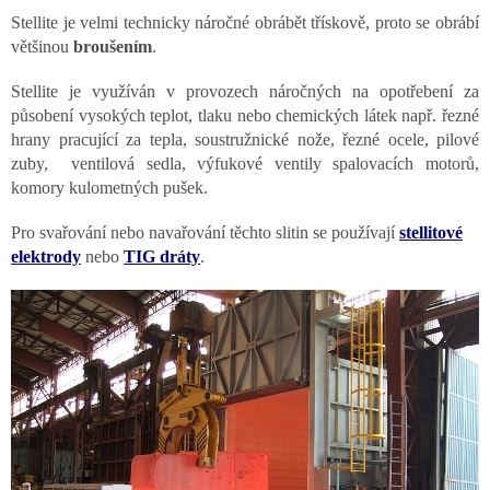
Stellite je velmi technicky náročné obrábět třískově, proto se obrábí
většinou
broušením
.
Stellite je využíván v provozech náročných na opotřebení za
působení vysokých teplot, tlaku nebo chemických látek např. řezné
hrany pracující za tepla, soustružnické nože, řezné ocele, pilové
zuby, ventilová sedla, výfukové ventily spalovacích motorů,
komory kulometných pušek.
Pro svařování nebo navařování těchto slitin se používají
stellitové
elektrody
nebo
TIG dráty
.