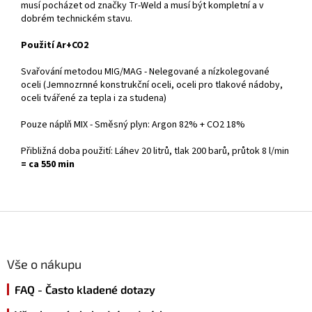
musí pocházet od značky Tr-Weld a musí být kompletní a v
dobrém technickém stavu.
Použití Ar+CO2
Svařování metodou MIG/MAG - Nelegované a nízkolegované
oceli (Jemnozrnné konstrukční oceli, oceli pro tlakové nádoby,
oceli tvářené za tepla i za studena)
Pouze náplň MIX - Směsný plyn: Argon 82% + CO2 18%
Přibližná doba použití: Láhev 20 litrů, tlak 200 barů, průtok 8 l/min
= ca 550 min
Z
á
p
a
Vše o nákupu
t
FAQ - Často kladené dotazy
í