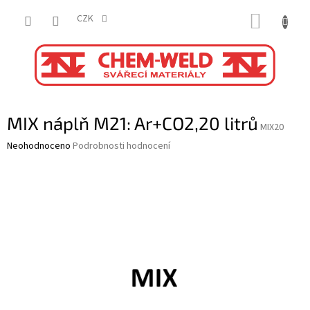
Přejít
NÁKUP
na
CZK
obsah
KOŠÍK
MIX náplň M21: Ar+CO2,20 litrů
MIX20
Průměrné
Neohodnoceno
Podrobnosti hodnocení
hodnocení
produktu
je
0,0
z
5
hvězdiček.