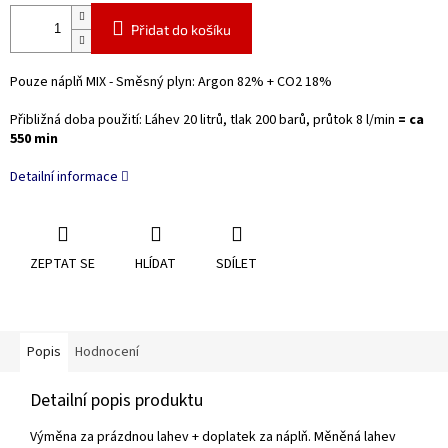
Přidat do košíku
Pouze náplň MIX - Směsný plyn: Argon 82% + CO2 18%
Přibližná doba použití: Láhev 20 litrů, tlak 200 barů, průtok 8 l/min
= ca
550 min
Detailní informace
ZEPTAT SE
HLÍDAT
SDÍLET
Popis
Hodnocení
Detailní popis produktu
Výměna za prázdnou lahev + doplatek za náplň. Měněná lahev