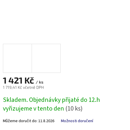
1 421 Kč
/ ks
1 719,41 Kč včetně DPH
Měrná
Skladem. Objednávky přijaté do 12.h
cena:
vyřizujeme v tento den
(10 ks)
Můžeme doručit do:
11.8.2026
Možnosti doručení