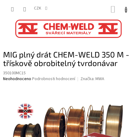
Přejít
NÁKUP
na
CZK
obsah
KOŠÍK
MIG plný drát CHEM-WELD 350 M -
třískově obrobitelný tvrdonávar
350100MC15
Průměrné
Neohodnoceno
Podrobnosti hodnocení
Značka:
MWA
hodnocení
produktu
je
0,0
z
5
hvězdiček.