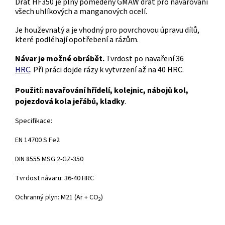
Drát HF350 je plný poměděný GMAW drát pro navařování
všech uhlíkových a manganových ocelí.
Je houževnatý a je vhodný pro povrchovou úpravu dílů,
které podléhají opotřebení a rázům.
Návar je možné obrábět.
Tvrdost po navaření 36
HRC
.
Při práci dojde rázy k vytvrzení až na 40 HRC.
Použití: navařování hřídelí, kolejnic, nábojů kol,
pojezdová kola jeřábů, kladky
.
Specifikace:
EN 14700 S Fe2
DIN 8555 MSG 2-GZ-350
Tvrdost návaru: 36-40 HRC
Ochranný plyn: M21 (Ar + CO
)
2