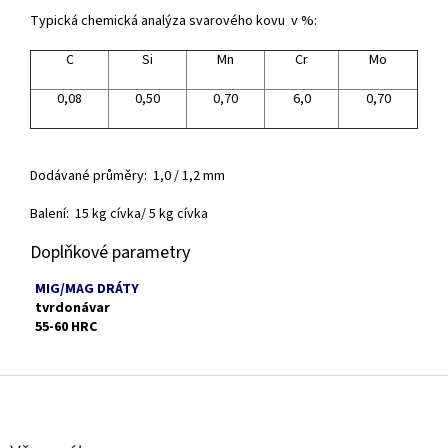
Typická chemická analýza svarového kovu v %:
C
Si
Mn
Cr
Mo
0,08
0,50
0,70
6,0
0,70
Dodávané průměry: 1,0 / 1,2 mm
Balení: 15 kg cívka/ 5 kg cívka
Doplňkové parametry
MIG/MAG DRÁTY
tvrdonávar
55-60 HRC
Z
á
p