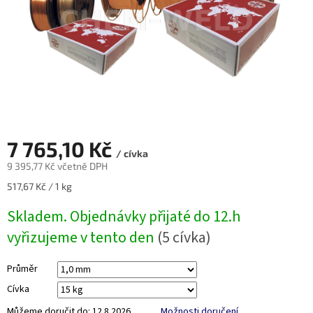
7 765,10 Kč
/ cívka
9 395,77 Kč včetně DPH
Měrná
517,67 Kč / 1 kg
cena:
Skladem. Objednávky přijaté do 12.h
vyřizujeme v tento den
(5 cívka)
Průměr
Cívka
Můžeme doručit do:
12.8.2026
Možnosti doručení