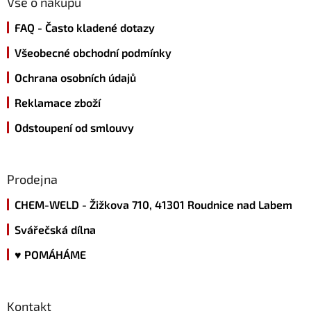
a
Vše o nákupu
t
FAQ - Často kladené dotazy
í
Všeobecné obchodní podmínky
Ochrana osobních údajů
Reklamace zboží
Odstoupení od smlouvy
Prodejna
CHEM-WELD - Žižkova 710, 41301 Roudnice nad Labem
Svářečská dílna
♥ POMÁHÁME
Kontakt