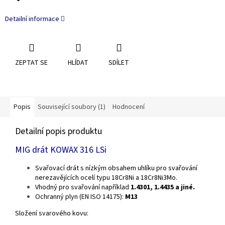
Detailní informace
ZEPTAT SE
HLÍDAT
SDÍLET
Popis
Související soubory (1)
Hodnocení
Detailní popis produktu
MIG drát KOWAX 316 LSi
Svařovací drát s nízkým obsahem uhlíku pro svařování
nerezavějících ocelí typu 18Cr8Ni a 18Cr8Ni3Mo.
Vhodný pro svařování například
1.4301, 1.4435 a jiné.
Ochranný plyn (EN ISO 14175):
M13
Složení svarového kovu: