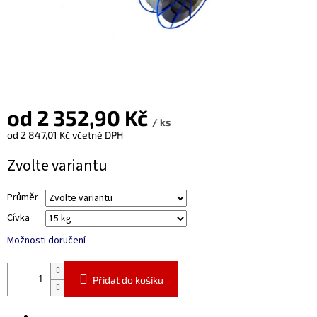
od
2 352,90 Kč
/ ks
od
2 847,01 Kč
včetně DPH
Měrná
Zvolte variantu
cena:
Průměr
Cívka
Možnosti doručení
Přidat do košíku