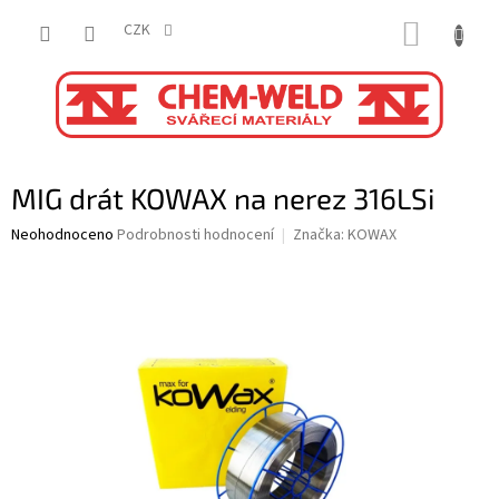
Přejít
NÁKUP
na
CZK
obsah
KOŠÍK
MIG drát KOWAX na nerez 316LSi
Průměrné
Neohodnoceno
Podrobnosti hodnocení
Značka:
KOWAX
hodnocení
produktu
je
0,0
z
5
hvězdiček.