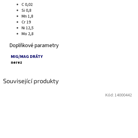
C 0,02
Si 0,8
Mn 1,8
Cr 19
Ni 12,5
Mo 2,8
Doplňkové parametry
MIG/MAG DRÁTY
nerez
Související produkty
Kód:
14000442