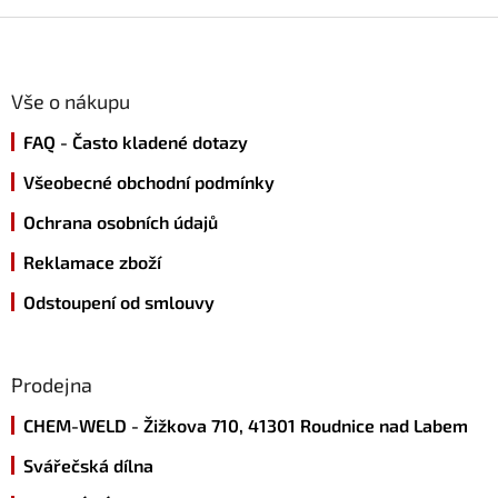
Z
á
p
a
Vše o nákupu
t
FAQ - Často kladené dotazy
í
Všeobecné obchodní podmínky
Ochrana osobních údajů
Reklamace zboží
Odstoupení od smlouvy
Prodejna
CHEM-WELD - Žižkova 710, 41301 Roudnice nad Labem
Svářečská dílna