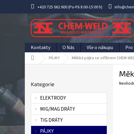
Přejít
+420 725 062 600 (Po-Pá 8:00-15:00 h)
info@chem
na
obsah
Kontakty
O Nás
Vše o nákupu
Pro 
Domů
PÁJKY
Měkká pájka se stříbrem CHEM-WEL
P
Měk
o
Přeskočit
s
Průměr
Neohod
Kategorie
kategorie
t
hodnoce
r
produkt
ELEKTRODY
a
je
0,0
n
MIG/MAG DRÁTY
z
n
5
í
TIG DRÁTY
hvězdič
p
PÁJKY
a