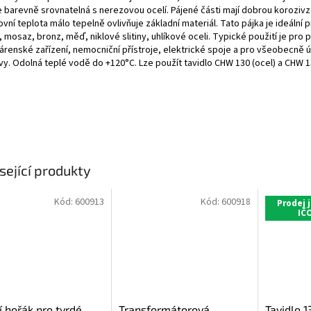
e barevně srovnatelná s nerezovou ocelí. Pájené části mají dobrou korozivz
vní teplota málo tepelně ovlivňuje základní materiál. Tato pájka je ideální 
, mosaz, bronz, měď, niklové slitiny, uhlíkové oceli. Typické použití je pro 
árenské zařízení, nemocniční přístroje, elektrické spoje a pro všeobecně 
vy. Odolná teplé vodě do +120°C. Lze použít tavidlo CHW 130 (ocel) a CHW 1
sející produkty
Kód:
600913
Kód:
600918
Prodej 
IČ
í hořák pro tvrdé
Transformátorová
Tavidlo 1