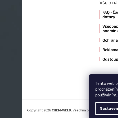
Vše o n
í
FAQ - Ča
dotazy
Všeobec
podmín
Ochrana
Reklama
Odstoup
Tento web po
procházením 
používáním..
Nastaven
Copyright 2026
CHEM-WELD
. Všechna práva vyhrazena.