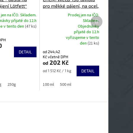
jení Lötfett*
pro měkké pájení, na ocel,
nerez, měď, Lötöl ST*
 jen na IČO. Skladem.
Prodej jen na IČO.
Další
návky přijaté do 12.h
Skladem.
produkt
me v tento den
(47 ks)
Objednávky
Průměrné
přijaté do 12.h
hodnocení
vyřizujeme v tento
DPH
produktu
den
(21 ks)
0
je
DETAIL
od 244,42
5,0
Kč včetně DPH
z
202 Kč
od
5
hvězdiček.
Měrná
od 1 512 Kč / 1 kg
DETAIL
cena:
g
250g
100 ml
500 ml