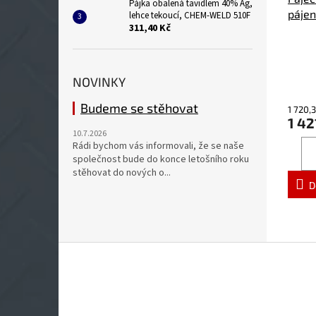
Pájka obalená tavidlem 40% Ag,
pájen
lehce tekoucí, CHEM-WELD 510F
311,40 Kč
Průmě
hodno
NOVINKY
produ
je
Budeme se stěhovat
1 720,
5,0
1 42
z
10.7.2026
5
Rádi bychom vás informovali, že se naše
hvězdi
společnost bude do konce letošního roku
stěhovat do nových o...
D
Z
á
p
a
t