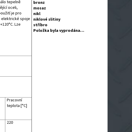
málo tepelně
bronz
jící oceli,
mosaz
oužití je pro
nikl
 elektrické spoje
niklové slitiny
+120°C. Lze
stříbro
Položka byla vyprodána…
Pracovní
teplota [°C]
220