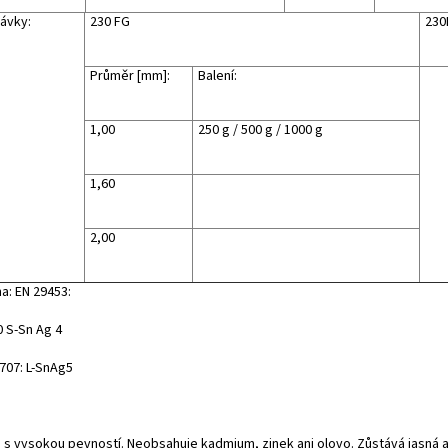
ávky:
230 FG
230
Průměr [mm]:
Balení:
1,00
250 g / 500 g / 1000 g
1,60
2,00
a: EN 29453:
0 S-Sn Ag 4
1707: L-SnAg5
a s vysokou pevností. Neobsahuje kadmium, zinek ani olovo. Zůstává jasná a 