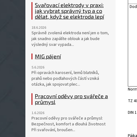
Svařovací elektrody v praxi:
Dod
jak vybrat správný typ a co
dělat, když se elektroda lepí
18.6.2026
Správně zvolená elektroda není jen o tom,
jak snadno zapálíte oblouk a jak bude
výsledný svar vypada...
MIG pájení
5.6.2026
Při opravách karoserií, lemů blatníků,
prahů nebo podlahových částí vzniká
otázka, jak spojovat plec...
Norm
Pracovní oděvy pro svářeče a
TZ 4
průmysl
DIN 
1.6.2026
Pracovní oděvy pro svářeče a průmysl:
Bezpečnost, komfort a dlouhá životnost
Při svařování, broušen...
Pájk