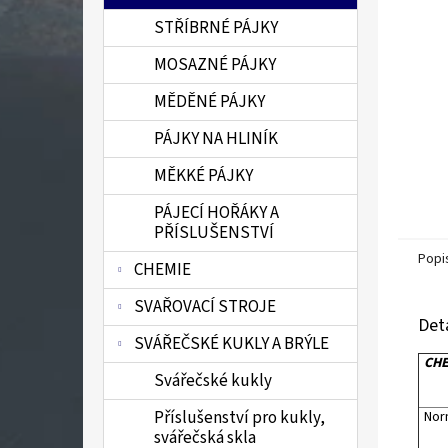
n
STŘÍBRNÉ PÁJKY
e
l
MOSAZNÉ PÁJKY
MĚDĚNÉ PÁJKY
PÁJKY NA HLINÍK
MĚKKÉ PÁJKY
PÁJECÍ HOŘÁKY A
PŘÍSLUŠENSTVÍ
Popi
CHEMIE
SVAŘOVACÍ STROJE
Det
SVÁŘEČSKÉ KUKLY A BRÝLE
CHE
Svářečské kukly
Příslušenství pro kukly,
Nor
svářečská skla