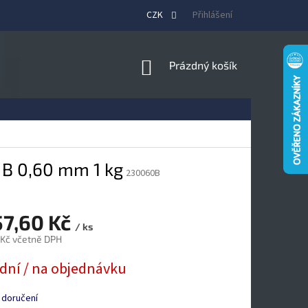
CZK
Přihlášení
NÁKUPNÍ
Prázdný košík
KOŠÍK
B 0,60 mm 1 kg
230060B
57,60 Kč
/ ks
 Kč včetně DPH
 dní / na objednávku
 doručení