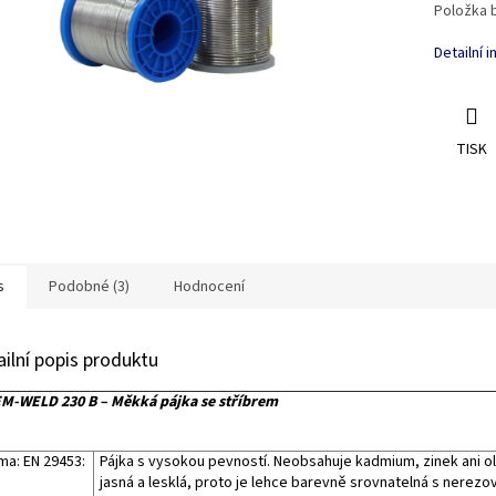
Položka 
Detailní 
TISK
s
Podobné (3)
Hodnocení
ailní popis produktu
M-WELD 230 B – Měkká pájka se stříbrem
ma: EN 29453:
Pájka s vysokou pevností. Neobsahuje kadmium, zinek ani o
jasná a lesklá, proto je lehce barevně srovnatelná s nerezov