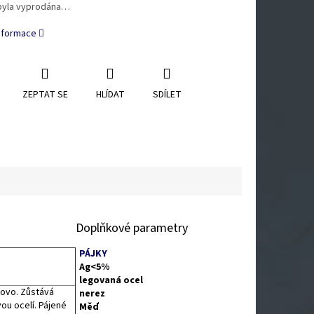
byla vyprodána…
informace
ZEPTAT SE
HLÍDAT
SDÍLET
Doplňkové parametry
PÁJKY
Ag<5%
legovaná ocel
lovo. Zůstává
nerez
ou ocelí. Pájené
Měď