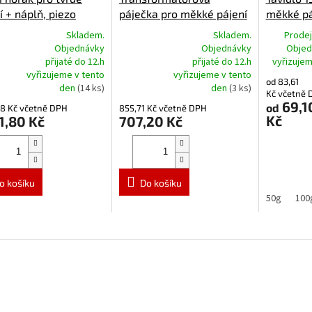
í + náplň, piezo
páječka pro měkké pájení
měkké pá
125 W
Skladem.
Skladem.
Prodej
Objednávky
Objednávky
Objed
přijaté do 12.h
přijaté do 12.h
vyřizuje
rné
Průměrné
vyřizujeme v tento
vyřizujeme v tento
cení
hodnocení
od 83,61
den
(14 ks)
den
(3 ks)
ktu
produktu
Kč včetně 
je
69,1
od
38 Kč včetně DPH
855,71 Kč včetně DPH
5,0
Kč
1,80 Kč
707,20 Kč
z
5
ček.
hvězdiček.
o košíku
Do košíku
50g
100