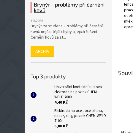
Brynýr - problémy při černění
lehc
kovů
praco
oceli
mlék
7.5.2026
Brynýr za studena - Problémy při černění
opra
kovů: nejčastější chyby a jejich řešení
Černění kovů za st...
ARCHIV
Souvi
Top 3 produkty
Univerzální kontaktní rutilová
elektroda na pozink CHEM-
WELD 7000
4,40 Kč
Elektroda na ocel, ocelolitinu,
na rez, olej, pozink CHEM-WELD
7100
5,80 Kč
Pájec