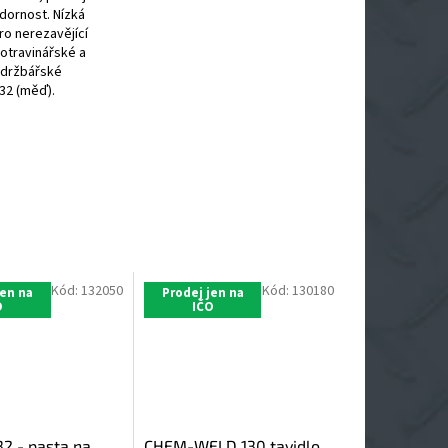
dornost. Nízká
pro nerezavějící
potravinářské a
údržbářské
32 (měď).
Kód:
132050
Kód:
130180
jen na
Prodej jen na
O
IČO
32 - pasta na
CHEM-WELD 130 tavidlo