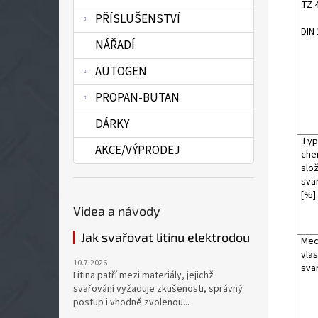
TZ 
PŘÍSLUŠENSTVÍ
DIN
NÁŘADÍ
AUTOGEN
PROPAN-BUTAN
DÁRKY
Typ
AKCE/VÝPRODEJ
che
slo
sva
[%]:
Videa a návody
Jak svařovat litinu elektrodou
Mec
vlas
10.7.2026
sva
Litina patří mezi materiály, jejichž
svařování vyžaduje zkušenosti, správný
postup i vhodně zvolenou...