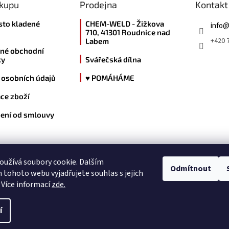
ákupu
Prodejna
Kontakt
sto kladené
CHEM-WELD - Žižkova
info
710, 41301 Roudnice nad
+420 7
Labem
né obchodní
ky
Svářečská dílna
 osobních údajů
♥ POMÁHÁME
ce zboží
ení od smlouvy
kde nás najdete
užívá soubory cookie. Dalším
Odmítnout
tohoto webu vyjadřujete souhlas s jejich
 Více informací
zde.
í