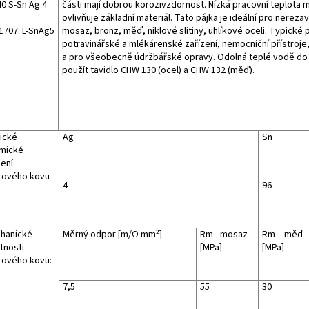
40 S-Sn Ag 4
části mají dobrou korozivzdornost. Nízká pracovní teplota 
ovlivňuje základní materiál. Tato pájka je ideální pro nerezavě
 1707: L-SnAg5
mosaz, bronz, měď, niklové slitiny, uhlíkové oceli. Typické p
potravinářské a mlékárenské zařízení, nemocniční přístroje,
a pro všeobecně údržbářské opravy. Odolná teplé vodě do 
použít tavidlo CHW 130 (ocel) a CHW 132 (měď).
ické
Ag
Sn
mické
žení
rového kovu
4
96
hanické
Měrný odpor [m/Ω mm²]
Rm - mosaz
Rm - měď
tnosti
[MPa]
[MPa]
rového kovu:
7,5
55
30