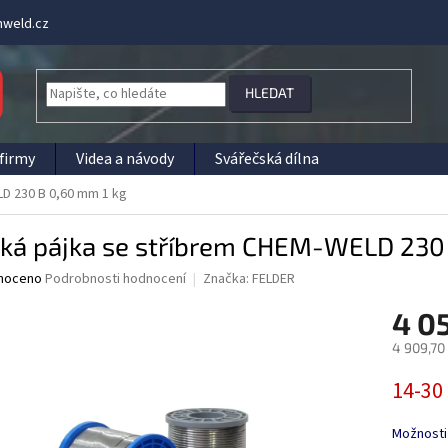
weld.cz
HLEDAT
firmy
Videa a návody
Svářečská dílna
D 230 B 0,60 mm 1 kg
ká pájka se stříbrem CHEM-WELD 230 
né
noceno
Podrobnosti hodnocení
Značka:
FELDER
ní
4 0
u
4 909,70
Měrná
14-30
cena:
ek.
Možnosti