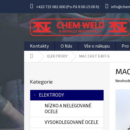
Přejít
+420 725 062 600 (Po-Pá 8:00-15:00 h)
info@chem
na
obsah
Kontakty
O Nás
Vše o nákupu
Pro 
Domů
ELEKTRODY
MAC CAST E407-S
P
MAC
o
Přeskočit
s
Průměr
Neohod
Kategorie
kategorie
t
hodnoce
r
produkt
ELEKTRODY
a
je
0,0
n
NÍZKO A NELEGOVANÉ
z
n
OCELE
5
í
hvězdič
VYSOKOLEGOVANÉ OCELE
p
a