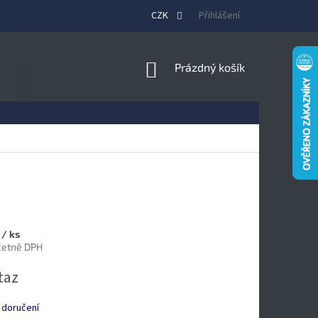
CZK
Přihlášení
NÁKUPNÍ
Prázdný košík
KOŠÍK
č
/ ks
včetně DPH
taz
 doručení