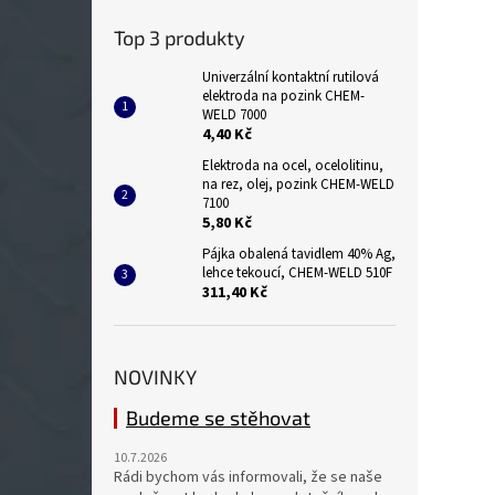
Top 3 produkty
Univerzální kontaktní rutilová
elektroda na pozink CHEM-
WELD 7000
4,40 Kč
Elektroda na ocel, ocelolitinu,
na rez, olej, pozink CHEM-WELD
7100
5,80 Kč
Pájka obalená tavidlem 40% Ag,
lehce tekoucí, CHEM-WELD 510F
311,40 Kč
NOVINKY
Budeme se stěhovat
10.7.2026
Rádi bychom vás informovali, že se naše