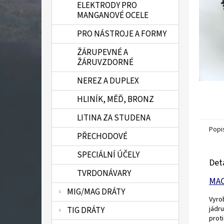
ELEKTRODY PRO
n
MANGANOVÉ OCELE
e
l
PRO NÁSTROJE A FORMY
ŽÁRUPEVNÉ A
ŽÁRUVZDORNÉ
NEREZ A DUPLEX
HLINÍK, MĚĎ, BRONZ
LITINA ZA STUDENA
Popi
PŘECHODOVÉ
SPECIÁLNÍ ÚČELY
Det
TVRDONÁVARY
MA
MIG/MAG DRÁTY
Vyro
jádru
TIG DRÁTY
proti