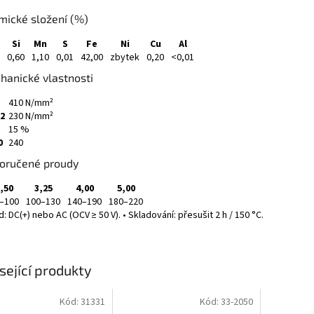
mické složení (%)
Si
Mn
S
Fe
Ni
Cu
Al
0,60
1,10
0,01
42,00
zbytek
0,20
<0,01
hanické vlastnosti
410 N/mm²
2
230 N/mm²
15 %
0
240
oručené proudy
,50
3,25
4,00
5,00
–100
100–130
140–190
180–220
: DC(+) nebo AC (OCV ≥ 50 V). • Skladování: přesušit 2 h / 150 °C.
sející produkty
Kód:
31331
Kód:
33-2050