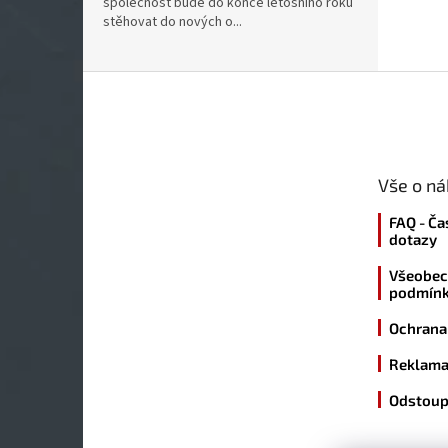
společnost bude do konce letošního roku
stěhovat do nových o...
Z
á
p
a
t
Vše o n
í
FAQ - Ča
dotazy
Všeobec
podmín
Ochrana
Reklama
Odstoup