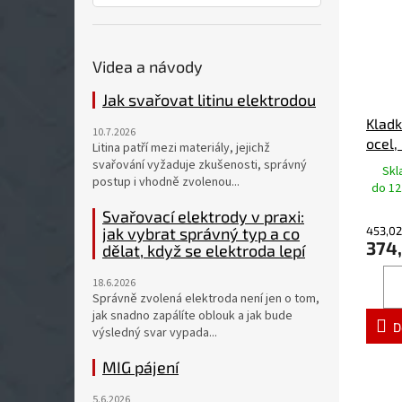
Videa a návody
Jak svařovat litinu elektrodou
Kladk
10.7.2026
ocel,
Litina patří mezi materiály, jejichž
205 /
svařování vyžaduje zkušenosti, správný
Skl
postup i vhodně zvolenou...
do 12
Svařovací elektrody v praxi:
453,02
jak vybrat správný typ a co
374
dělat, když se elektroda lepí
18.6.2026
Správně zvolená elektroda není jen o tom,
jak snadno zapálíte oblouk a jak bude
D
výsledný svar vypada...
MIG pájení
5.6.2026