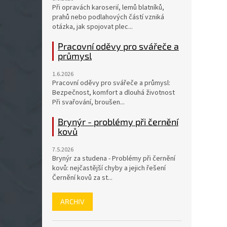
Při opravách karoserií, lemů blatníků,
prahů nebo podlahových částí vzniká
otázka, jak spojovat plec...
Pracovní oděvy pro svářeče a
průmysl
1.6.2026
Pracovní oděvy pro svářeče a průmysl:
Bezpečnost, komfort a dlouhá životnost
Při svařování, broušen...
Brynýr - problémy při černění
kovů
7.5.2026
Brynýr za studena - Problémy při černění
kovů: nejčastější chyby a jejich řešení
Černění kovů za st...
ARCHIV