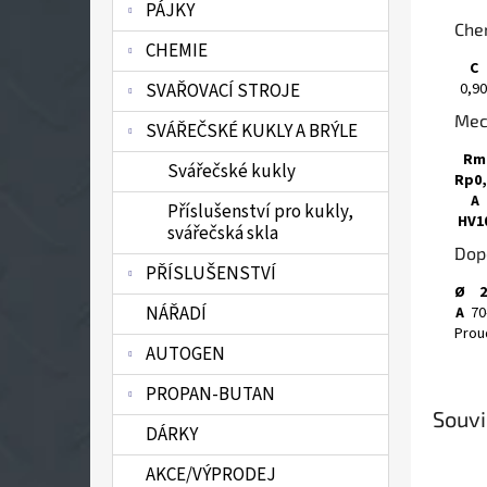
PÁJKY
Che
CHEMIE
C
0,90
SVAŘOVACÍ STROJE
Mec
SVÁŘEČSKÉ KUKLY A BRÝLE
Rm
Svářečské kukly
Rp0,
A
Příslušenství pro kukly,
HV1
svářečská skla
Dop
PŘÍSLUŠENSTVÍ
Ø
2
NÁŘADÍ
A
70
Proud
AUTOGEN
PROPAN-BUTAN
Souvi
DÁRKY
AKCE/VÝPRODEJ