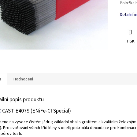
Položka 
Detailní 
TISK
s
Hodnocení
ailní popis produktu
C
CAST E407S
(ENiFe-CI Special)
beno na vysoce čistém jádru; základní obal s grafitem a kvalitním železný
). Pro svařování všech tříd litiny s ocelí; pokročilá deoxidace pro kombinac
 pórovitosti.