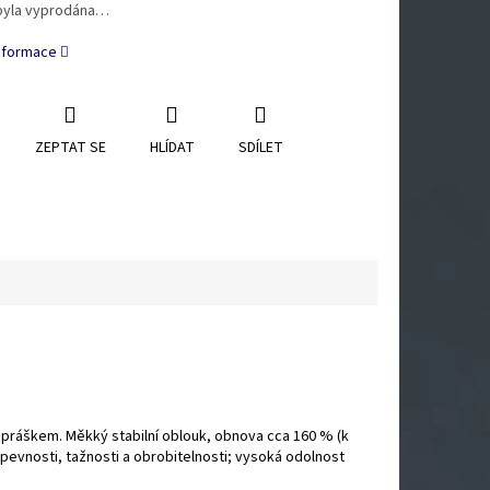
byla vyprodána…
informace
ZEPTAT SE
HLÍDAT
SDÍLET
m práškem. Měkký stabilní oblouk, obnova cca 160 % (k
i pevnosti, tažnosti a obrobitelnosti; vysoká odolnost