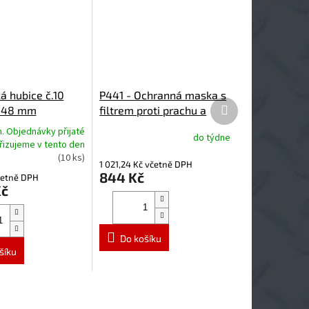
á hubice č.10
P441 - Ochranná maska s
Další
 48 mm
filtrem proti prachu a
produkt
chemickým látkách
. Objednávky přijaté
do týdne
yřizujeme v tento den
(10 ks)
1 021,24 Kč včetně DPH
844 Kč
četně DPH
Kč
Do košíku
šíku