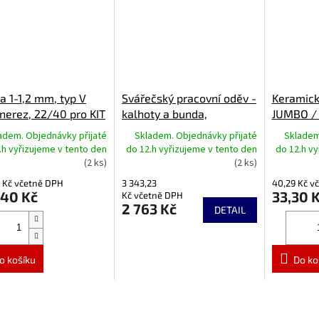
a 1-1,2 mm, typ V
Svářečský pracovní oděv -
Keramick
 nerez, 22/40 pro KIT
kalhoty a bunda,
JUMBO /
 225 / 245 / 309
nehořlavé, odolné proti
adem. Objednávky přijaté
Skladem. Objednávky přijaté
Skladem
roztržení
.h vyřizujeme v tento den
do 12.h vyřizujeme v tento den
do 12.h v
(2 ks)
(2 ks)
 Kč včetně DPH
3 343,23
40,29 Kč v
,40 Kč
33,30 
Kč včetně DPH
2 763 Kč
DETAIL
o košíku
Do ko