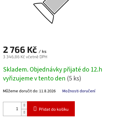
2 766 Kč
/ ks
3 346,86 Kč včetně DPH
Měrná
Skladem. Objednávky přijaté do 12.h
cena:
vyřizujeme v tento den
(5 ks)
Můžeme doručit do:
11.8.2026
Možnosti doručení
Přidat do košíku