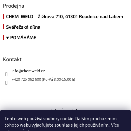
Prodejna
CHEM-WELD - Žižkova 710, 41301 Roudnice nad Labem
Svářečská dílna
♥ POMÁHÁME
Kontakt
info
@
chemweld.cz
+420 725 062 600 (Po-Pá 8:00-15:00 h)
kde nás najdete
Tento web používá soubory cookie. Dalším procházením
tohoto webu vyjadřujete souhlas s jejich používáním.. Více