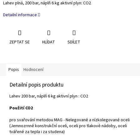
Lahev plná, 200 bar, náplň 6 kg aktivní plyn: CO2
Detailní informace
ZEPTAT SE
HLÍDAT
SDÍLET
Popis
Hodnocení
Detailní popis produktu
Lahev 200 bar, náplň 6 kg aktivní plyn : CO2
Použití
CO2
pro svařování metodou MAG - Nelegované a nízkolegované oceli
(Jemnozrnné konstrukční oceli, oceli pro tlakové nádoby, oceli
tvářené za tepla i za studena)