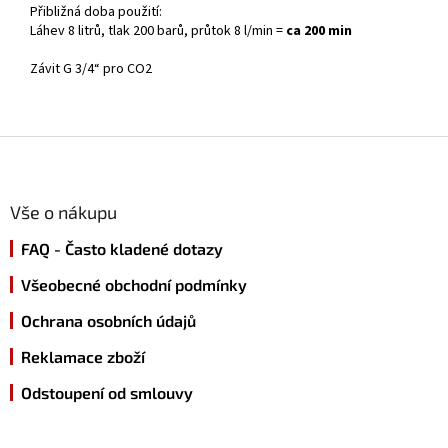
Přibližná doba použití:
Láhev 8 litrů, tlak 200 barů, průtok 8 l/min =
ca 200 min
Závit G 3/4“ pro CO2
Z
á
p
a
Vše o nákupu
t
FAQ - Často kladené dotazy
í
Všeobecné obchodní podmínky
Ochrana osobních údajů
Reklamace zboží
Odstoupení od smlouvy