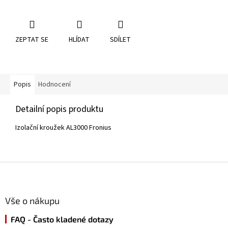
ZEPTAT SE
HLÍDAT
SDÍLET
Popis
Hodnocení
Detailní popis produktu
Izolační kroužek AL3000 Fronius
Z
á
p
a
Vše o nákupu
t
FAQ - Často kladené dotazy
í