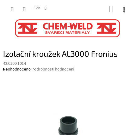
Přejít
NÁKUP
na
CZK
obsah
KOŠÍK
Izolační kroužek AL3000 Fronius
42.0100.1014
Průměrné
Neohodnoceno
Podrobnosti hodnocení
hodnocení
produktu
je
0,0
z
5
hvězdiček.