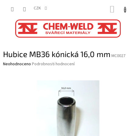
Přejít
NÁKUP
na
CZK
obsah
KOŠÍK
Hubice MB36 kónická 16,0 mm
MC0027
Průměrné
Neohodnoceno
Podrobnosti hodnocení
hodnocení
produktu
je
0,0
z
5
hvězdiček.