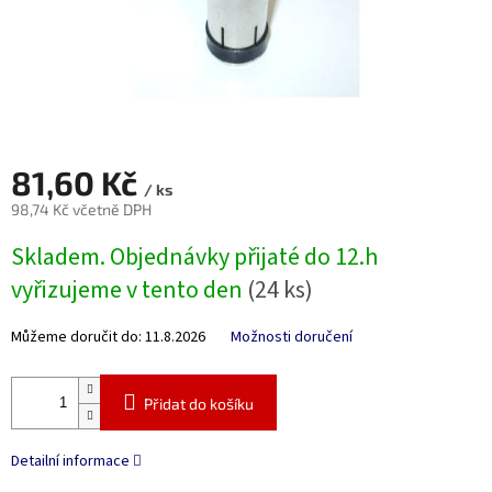
81,60 Kč
/ ks
98,74 Kč včetně DPH
Měrná
Skladem. Objednávky přijaté do 12.h
cena:
vyřizujeme v tento den
(24 ks)
Můžeme doručit do:
11.8.2026
Možnosti doručení
Přidat do košíku
Detailní informace