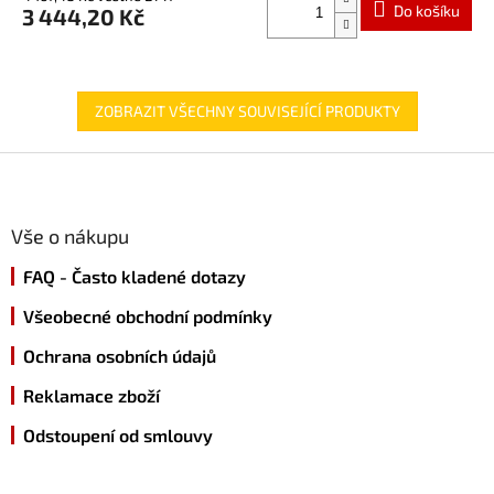
Do košíku
3 444,20 Kč
ZOBRAZIT VŠECHNY SOUVISEJÍCÍ PRODUKTY
Z
á
p
a
Vše o nákupu
t
FAQ - Často kladené dotazy
í
Všeobecné obchodní podmínky
Ochrana osobních údajů
Reklamace zboží
Odstoupení od smlouvy