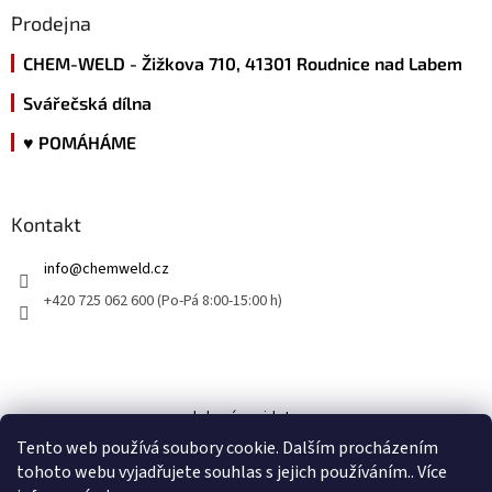
Prodejna
CHEM-WELD - Žižkova 710, 41301 Roudnice nad Labem
Svářečská dílna
♥ POMÁHÁME
Kontakt
info
@
chemweld.cz
+420 725 062 600 (Po-Pá 8:00-15:00 h)
kde nás najdete
Tento web používá soubory cookie. Dalším procházením
tohoto webu vyjadřujete souhlas s jejich používáním.. Více