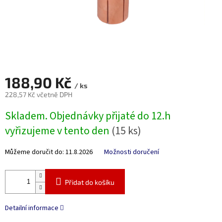
188,90 Kč
/ ks
228,57 Kč včetně DPH
Měrná
Skladem. Objednávky přijaté do 12.h
cena:
vyřizujeme v tento den
(15 ks)
Můžeme doručit do:
11.8.2026
Možnosti doručení
Přidat do košíku
Detailní informace