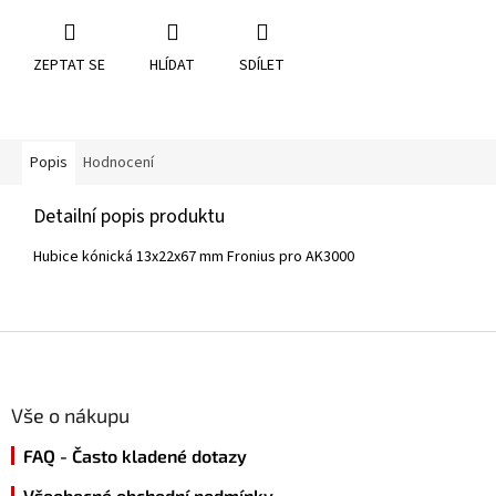
ZEPTAT SE
HLÍDAT
SDÍLET
Popis
Hodnocení
Detailní popis produktu
Hubice kónická 13x22x67 mm Fronius pro AK3000
Z
á
p
a
Vše o nákupu
t
FAQ - Často kladené dotazy
í
Všeobecné obchodní podmínky