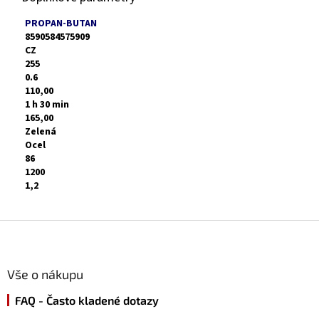
PROPAN-BUTAN
8590584575909
CZ
255
0.6
110,00
1 h 30 min
165,00
Zelená
Ocel
86
1200
1,2
Z
á
p
a
Vše o nákupu
t
FAQ - Často kladené dotazy
í