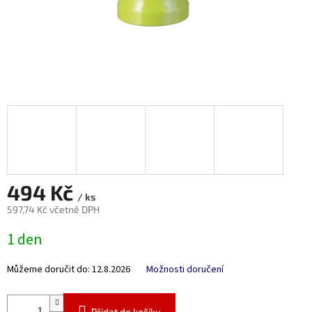
494 Kč
/ ks
597,74 Kč včetně DPH
Měrná
1 den
cena:
Můžeme doručit do:
12.8.2026
Možnosti doručení
Přidat do košíku