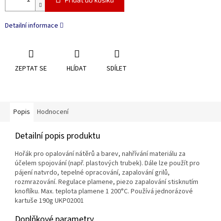
Detailní informace
ZEPTAT SE
HLÍDAT
SDÍLET
Popis
Hodnocení
Detailní popis produktu
Hořák pro opalování nátěrů a barev, nahřívání materiálu za
účelem spojování (např. plastových trubek). Dále lze použít pro
pájení natvrdo, tepelné opracování, zapalování grilů,
rozmrazování. Regulace plamene, piezo zapalování stisknutím
knoflíku. Max. teplota plamene 1 200°C. Používá jednorázové
kartuše 190g UKP02001
Doplňkové parametry