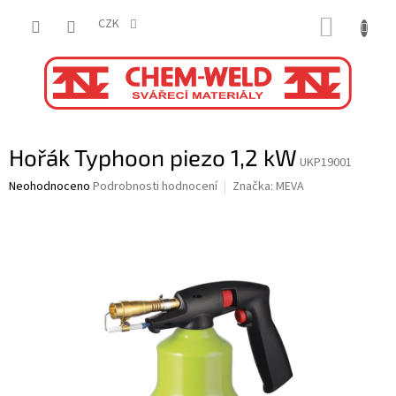
Přejít
NÁKUP
na
CZK
obsah
KOŠÍK
Hořák Typhoon piezo 1,2 kW
UKP19001
Průměrné
Neohodnoceno
Podrobnosti hodnocení
Značka:
MEVA
hodnocení
produktu
je
0,0
z
5
hvězdiček.