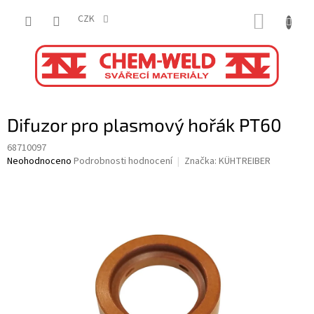
Přejít
NÁKUP
na
CZK
obsah
KOŠÍK
Difuzor pro plasmový hořák PT60
68710097
Průměrné
Neohodnoceno
Podrobnosti hodnocení
Značka:
KÜHTREIBER
hodnocení
produktu
je
0,0
z
5
hvězdiček.