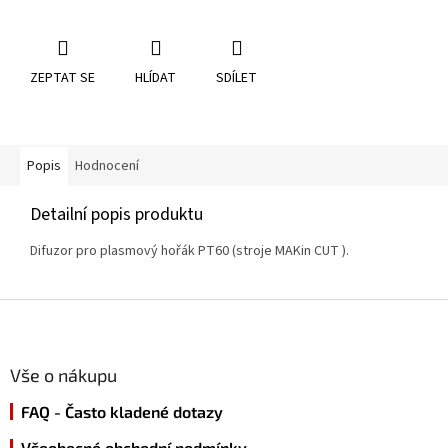
ZEPTAT SE
HLÍDAT
SDÍLET
Popis
Hodnocení
Detailní popis produktu
Difuzor pro plasmový hořák PT60 (stroje MAKin CUT ).
Z
á
p
a
Vše o nákupu
t
FAQ - Často kladené dotazy
í
Všeobecné obchodní podmínky