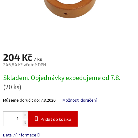
204 Kč
/ ks
246,84 Kč včetně DPH
Měrná
Skladem. Objednávky expedujeme od 7.8.
cena:
(20 ks)
Můžeme doručit do:
7.8.2026
Možnosti doručení
Přidat do košíku
Detailní informace