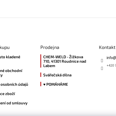
ákupu
Prodejna
Kontakt
sto kladené
CHEM-WELD - Žižkova
info
710, 41301 Roudnice nad
+420 7
Labem
né obchodní
ky
Svářečská dílna
 osobních údajů
♥ POMÁHÁME
ce zboží
ení od smlouvy