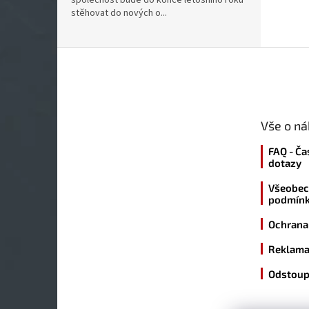
společnost bude do konce letošního roku
stěhovat do nových o...
Z
á
p
a
t
Vše o n
í
FAQ - Ča
dotazy
Všeobec
podmín
Ochrana
Reklama
Odstoup