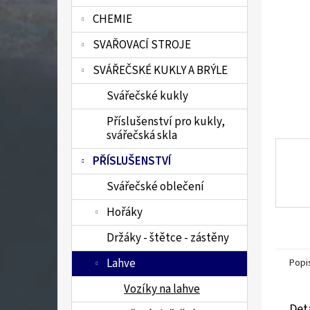
n
CHEMIE
e
l
SVAŘOVACÍ STROJE
SVÁŘEČSKÉ KUKLY A BRÝLE
Svářečské kukly
Příslušenství pro kukly,
svářečská skla
PŘÍSLUŠENSTVÍ
Svářečské oblečení
Hořáky
Držáky - štětce - zástěny
Lahve
Popi
Vozíky na lahve
Det