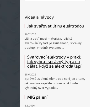
Videa a návody
Jak svařovat litinu elektrodou
10.7.2026
Litina patří mezi materiály, jejichž
svařování vyžaduje zkušenosti, správný
postup i vhodně zvolenou...
Svařovací elektrody v praxi:
jak vybrat správný typ a co
dělat, když se elektroda lepí
18.6.2026
Správně zvolená elektroda není jen o tom,
jak snadno zapálíte oblouk a jak bude
výsledný svar vypada...
MIG pájení
5.6.2026