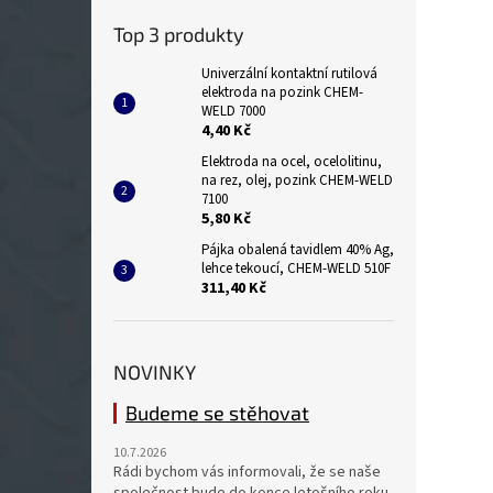
Top 3 produkty
Univerzální kontaktní rutilová
elektroda na pozink CHEM-
WELD 7000
4,40 Kč
Elektroda na ocel, ocelolitinu,
na rez, olej, pozink CHEM-WELD
7100
5,80 Kč
Pájka obalená tavidlem 40% Ag,
lehce tekoucí, CHEM-WELD 510F
311,40 Kč
NOVINKY
Budeme se stěhovat
10.7.2026
Rádi bychom vás informovali, že se naše