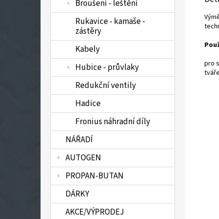
Broušení - leštění
Výmě
Rukavice - kamaše -
tech
zástěry
Použ
Kabely
pro 
Hubice - průvlaky
tváře
Redukční ventily
Hadice
Fronius náhradní díly
NÁŘADÍ
AUTOGEN
PROPAN-BUTAN
DÁRKY
AKCE/VÝPRODEJ