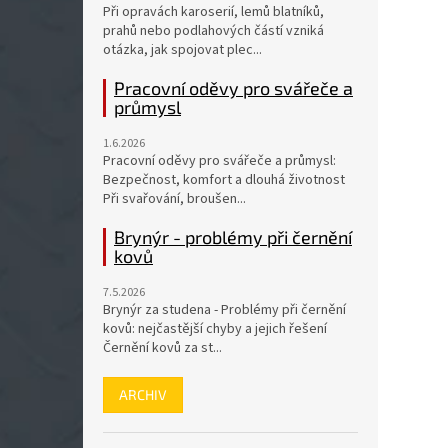
Při opravách karoserií, lemů blatníků,
prahů nebo podlahových částí vzniká
otázka, jak spojovat plec...
Pracovní oděvy pro svářeče a
průmysl
1.6.2026
Pracovní oděvy pro svářeče a průmysl:
Bezpečnost, komfort a dlouhá životnost
Při svařování, broušen...
Brynýr - problémy při černění
kovů
7.5.2026
Brynýr za studena - Problémy při černění
kovů: nejčastější chyby a jejich řešení
Černění kovů za st...
ARCHIV