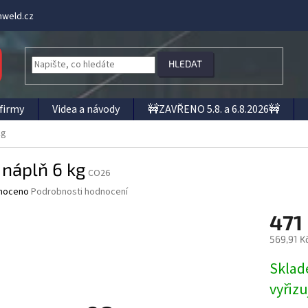
weld.cz
HLEDAT
firmy
Videa a návody
🚧ZAVŘENO 5.8. a 6.8.2026🚧
kg
náplň 6 kg
CO26
né
noceno
Podrobnosti hodnocení
ní
471
u
569,91 K
Měrná
Sklad
cena:
ek.
vyřiz