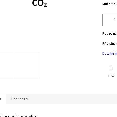
Můžeme d
Pouze ná
Přibližná
Detailní 
TISK
s
Hodnocení
ailní popis produktu