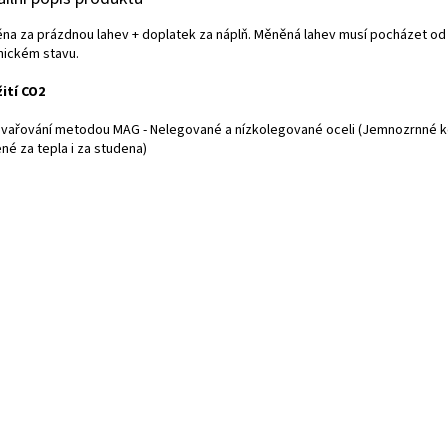
na za prázdnou lahev + doplatek za náplň. Měněná lahev musí pocházet od
nickém stavu.
ití
CO2
svařování metodou MAG - Nelegované a nízkolegované oceli (Jemnozrnné kon
né za tepla i za studena)