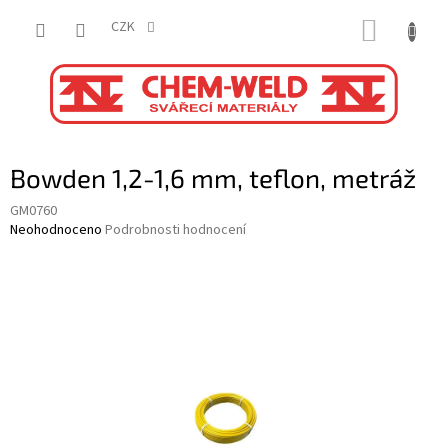
Přejít
NÁKUP
na
CZK
obsah
KOŠÍK
Bowden 1,2-1,6 mm, teflon, metráž
GM0760
Průměrné
Neohodnoceno
Podrobnosti hodnocení
hodnocení
produktu
je
0,0
z
5
hvězdiček.