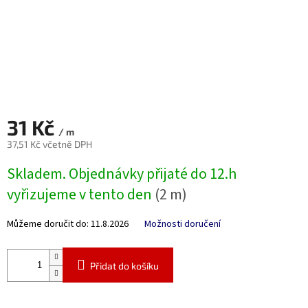
31 Kč
/ m
37,51 Kč včetně DPH
Měrná
Skladem. Objednávky přijaté do 12.h
cena:
vyřizujeme v tento den
(2 m)
Můžeme doručit do:
11.8.2026
Možnosti doručení
Přidat do košíku