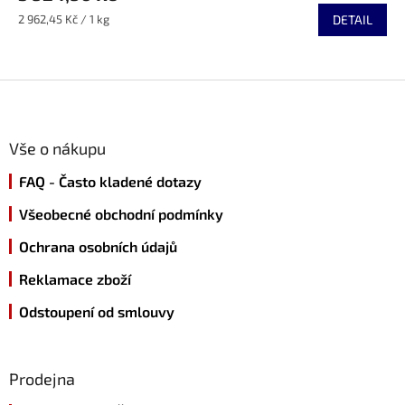
Měrná
2 962,45 Kč / 1 kg
DETAIL
cena:
Z
á
p
a
Vše o nákupu
t
FAQ - Často kladené dotazy
í
Všeobecné obchodní podmínky
Ochrana osobních údajů
Reklamace zboží
Odstoupení od smlouvy
Prodejna