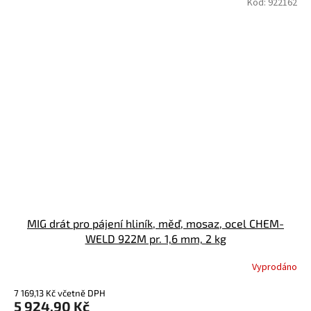
Kód:
922162
MIG drát pro pájení hliník, měď, mosaz, ocel CHEM-
WELD 922M pr. 1,6 mm, 2 kg
Vyprodáno
7 169,13 Kč včetně DPH
5 924,90 Kč