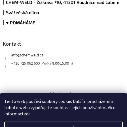
CHEM-WELD - Žižkova 710, 41301 Roudnice nad Labem
Svářečská dílna
♥ POMÁHÁME
Kontakt
info
@
chemweld.cz
+420 725 062 600 (Po-Pá 8:00-15:00 h)
kde nás najdete
Tento web používá soubory cookie. Dalším procházením
tohoto webu vyjadřujete souhlas s jejich používáním.. Více
informací
zde.